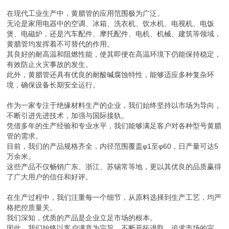
在现代工业生产中，黄腊管的应用范围极为广泛。
无论是家用电器中的空调、冰箱、洗衣机、饮水机、电视机、电饭
煲、电磁炉，还是汽车配件、摩托配件、电机、机械、建筑等领域，
黄腊管均发挥着不可替代的作用。
其良好的耐高温和阻燃性能，使其即便在高温环境下仍能保持稳定，
有效防止火灾事故的发生。
此外，黄腊管还具有优良的耐酸碱腐蚀特性，能够适应多种复杂环
境，确保设备长期安全运行。
作为一家专注于绝缘材料生产的企业，我们始终坚持以市场为导向，
不断引进先进技术，加强与国际接轨。
凭借多年的生产经验和专业水平，我们能够满足客户对各种型号黄腊
管的需求。
目前，我们的产品规格齐全，内径范围覆盖φ1至φ60，日产量可达5
万余米。
这些产品不仅畅销广东、浙江、苏锡常等地，更以其优良的品质赢得
了广大用户的信任和好评。
在生产过程中，我们注重每一个细节，从原料选择到生产工艺，均严
格把控质量关。
我们深知，优质的产品是企业立足市场的根本。
因此，我们始终以客户满意为宗旨，不断开拓进取，追求市场的完