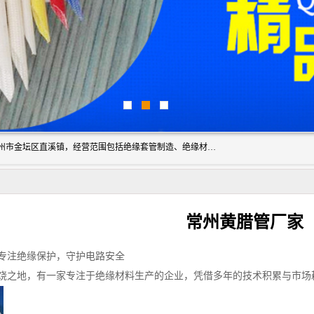
常州市国枫绝缘材料有限公司成立于2012年，注册地位于常州市金坛区直溪镇，经营范围包括绝缘套管制造、绝缘材料的销售；专业生产各种：黄腊管、自熄管、硅胶管、定纹管，厂价直销。
常州黄腊管厂家
专注绝缘保护，守护电路安全
饶之地，有一家专注于绝缘材料生产的企业，凭借多年的技术积累与市场