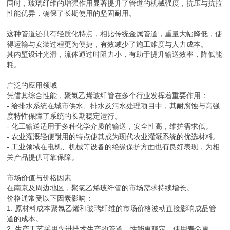
同时，玻璃纤维的增强作用显著提升了管道的机械强度，抗压与抗拉
性能优异，确保了长期使用的坚固耐用。
这种管道还具有轻质化特点，相比传统金属管道，重量大幅降低，使
得运输与安装过程更为便捷，有效减少了施工难度与人力成本。
其内壁设计光滑，流体通过时阻力小，有助于提升输送效率，降低能
耗。
广泛的应用领域
凭借其综合性能，聚氯乙烯玻纤管在多个行业发挥着重要作用：
- 给排水系统在城市供水、排水及污水处理项目中，其耐腐蚀与高强
度特性保障了系统的长期稳定运行。
- 化工输送适用于多种化学介质的输送，安全性高，维护需求低。
- 农业灌溉轻便耐用的特点使其成为现代农业灌溉系统的优选材料。
- 工业领域在电机、机械等设备的绝缘保护方面也有良好表现，为相
关产品提供可靠保障。
市场价值与价格因素
在南京及周边地区，聚氯乙烯玻纤管的市场需求持续增长。
价格通常受以下因素影响：
1. 原材料成本聚氯乙烯和玻璃纤维的市场价格波动直接影响成品管
道的成本。
2. 生产工艺采用先进技术生产的管道，性能更稳定，使用寿命更